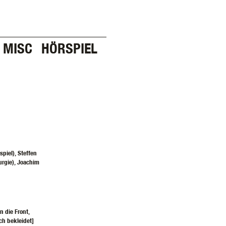
MISC
HÖRSPIEL
piel), Steffen
urgie), Joachim
n die Front,
ch bekleidet]