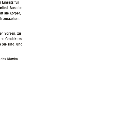
m Einsatz für
elbst. Aus der
rt sie Körper,
ch aussehen.
en Screen, zu
nen Crashkurs
e Sie sind, und
“ des Maxim