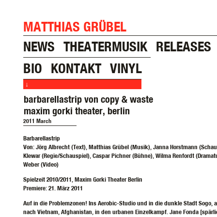
MATTHIAS GRÜBEL
NEWS
THEATERMUSIK
RELEASES
BIO
KONTAKT
VINYL
↓
barbarellastrip von copy & waste
maxim gorki theater, berlin
2011 March
Barbarellastrip
Von: Jörg Albrecht (Text), Matthias Grübel (Musik), Janna Horstmann (Schaus
Klewar (Regie/Schauspiel), Caspar Pichner (Bühne), Wilma Renfordt (Dramat
Weber (Video)
Spielzeit 2010/2011, Maxim Gorki Theater Berlin
Premiere: 21. März 2011
Auf in die Problemzonen! Ins Aerobic-Studio und in die dunkle Stadt Sogo, a
nach Vietnam, Afghanistan, in den urbanen Einzelkampf. Jane Fonda [spärli