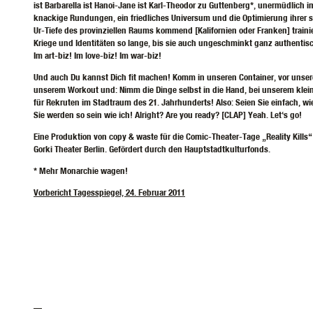
ist Barbarella ist Hanoi-Jane ist Karl-Theodor zu Guttenberg*, unermüdlich i
knackige Rundungen, ein friedliches Universum und die Optimierung ihrer s
Ur-Tiefe des provinziellen Raums kommend [Kalifornien oder Franken] trainie
Kriege und Identitäten so lange, bis sie auch ungeschminkt ganz authentis
Im art-biz! Im love-biz! Im war-biz!
Und auch Du kannst Dich fit machen! Komm in unseren Container, vor unser
unserem Workout und: Nimm die Dinge selbst in die Hand, bei unserem klei
für Rekruten im Stadtraum des 21. Jahrhunderts! Also: Seien Sie einfach, wi
Sie werden so sein wie ich! Alright? Are you ready? [CLAP] Yeah. Let‘s go!
Eine Produktion von copy & waste für die Comic-Theater-Tage „Reality Kills
Gorki Theater Berlin. Gefördert durch den Hauptstadtkulturfonds.
* Mehr Monarchie wagen!
Vorbericht Tagesspiegel, 24. Februar 2011
—